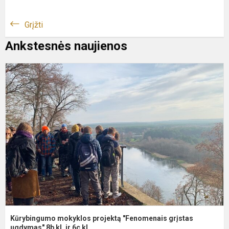
Grįžti
Ankstesnės naujienos
K
m
p
"
g
u
Kūrybingumo mokyklos projektą "Fenomenais grįstas
ugdymas" 8b kl. ir 6c kl.