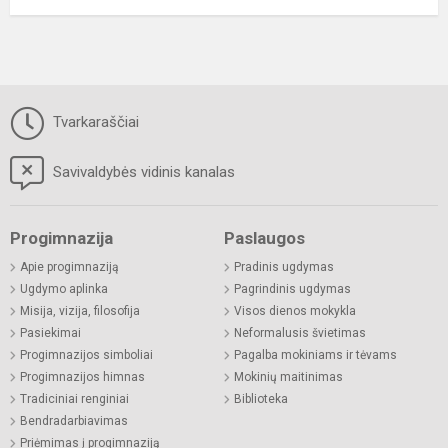
Tvarkaraščiai
Savivaldybės vidinis kanalas
Progimnazija
Paslaugos
Apie progimnaziją
Pradinis ugdymas
Ugdymo aplinka
Pagrindinis ugdymas
Misija, vizija, filosofija
Visos dienos mokykla
Pasiekimai
Neformalusis švietimas
Progimnazijos simboliai
Pagalba mokiniams ir tėvams
Progimnazijos himnas
Mokinių maitinimas
Tradiciniai renginiai
Biblioteka
Bendradarbiavimas
Priėmimas į progimnaziją