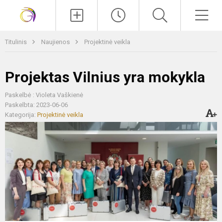
Paieška
Men
Titulinis
Naujienos
Projektinė veikla
Projektas Vilnius yra mokykla
Paskelbė : Violeta Vaškienė
Paskelbta: 2023-06-06
Kategorija:
Projektinė veikla