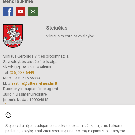
Bendraukime
Steigėjas
Vilniaus miesto savivaldybė
Vilniaus Gerosios Vilties progimnazija
Savivaldybės biudžetinė įstaiga
Skroblų g. 3A, 03138 Vilnius
Tel.
(0 5) 233 6449
Mob. +370 615 65993
El. p.
rastine@vilties.vilnius.lm.lt
Duomenys kaupiami ir saugomi
Juridinių asmenų registre
Įmonės kodas 190004615
© 2023 Vilniaus Gerosios Vilties progimnazija. Visos teisės saugomos.
Šioje svetainėje naudojame slapukus siekdami užtikrinti jums teikiamų
Kopijuoti turinį be raštiško progimnazijos administracijos sutikimo griežtai
draudžiama.
paslaugų kokybę, analizuoti svetainės naudojimą ir optimizuoti naršymo