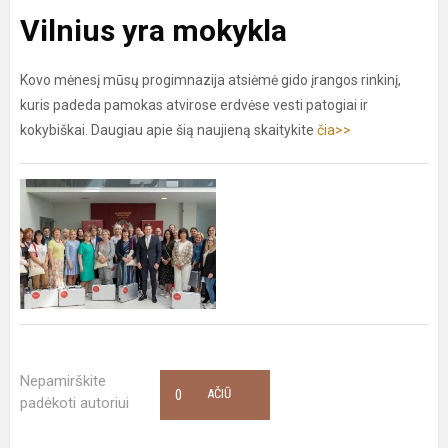
Vilnius yra mokykla
Kovo mėnesį mūsų progimnazija atsiėmė gido įrangos rinkinį,
kuris padeda pamokas atvirose erdvėse vesti patogiai ir
kokybiškai. Daugiau apie šią naujieną skaitykite
čia>>
Nepamirškite
0
AČIŪ
padėkoti autoriui