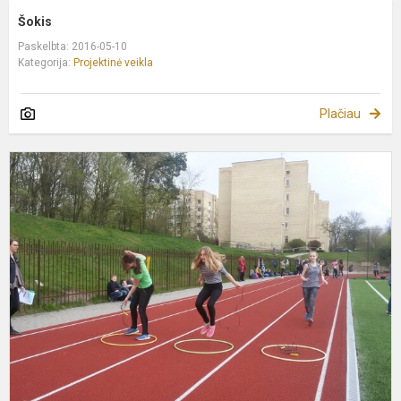
Šokis
Paskelbta: 2016-05-10
Kategorija:
Projektinė veikla
Plačiau
P
d
v
t
s
r