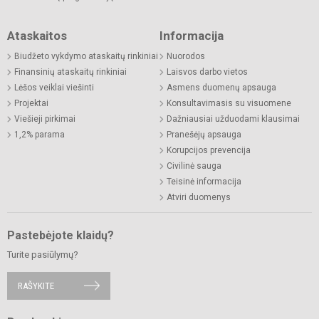
Ataskaitos
Informacija
Biudžeto vykdymo ataskaitų rinkiniai
Nuorodos
Finansinių ataskaitų rinkiniai
Laisvos darbo vietos
Lėšos veiklai viešinti
Asmens duomenų apsauga
Projektai
Konsultavimasis su visuomene
Viešieji pirkimai
Dažniausiai užduodami klausimai
1,2% parama
Pranešėjų apsauga
Korupcijos prevencija
Civilinė sauga
Teisinė informacija
Atviri duomenys
Pastebėjote klaidų?
Turite pasiūlymų?
RAŠYKITE