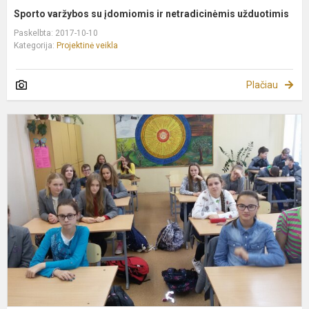
Sporto varžybos su įdomiomis ir netradicinėmis užduotimis
Paskelbta: 2017-10-10
Kategorija:
Projektinė veikla
Plačiau
D
I