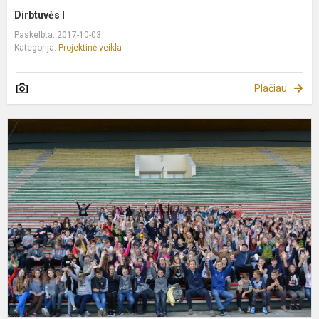
Dirbtuvės I
Paskelbta: 2017-10-03
Kategorija:
Projektinė veikla
Plačiau
V
p