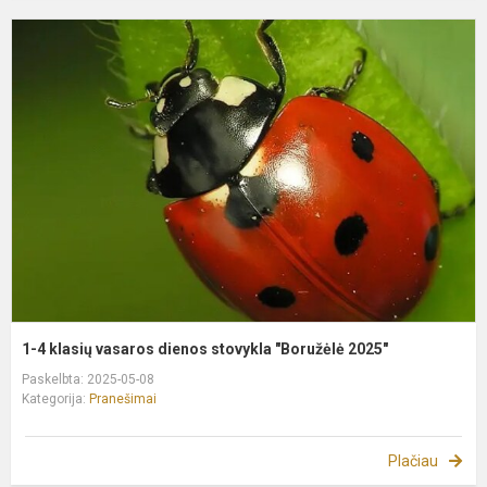
1
4
k
v
d
s
"
2
1-4 klasių vasaros dienos stovykla "Boružėlė 2025"
Paskelbta: 2025-05-08
Kategorija:
Pranešimai
Plačiau