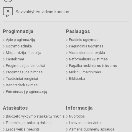
Savivaldybės vidinis kanalas
Progimnazija
Paslaugos
Apie progimnaziją
Pradinis ugdymas
Ugdymo aplinka
Pagrindinis ugdymas
Misija, vizija, filosofija
Visos dienos mokykla
Pasiekimai
Neformalusis švietimas
Progimnazijos simboliai
Pagalba mokiniams ir tėvams
Progimnazijos himnas
Mokinių maitinimas
Tradiciniai renginiai
Biblioteka
Bendradarbiavimas
Priėmimas į progimnaziją
Ataskaitos
Informacija
Biudžeto vykdymo ataskaitų rinkiniai
Nuorodos
Finansinių ataskaitų rinkiniai
Laisvos darbo vietos
Lėšos veiklai viešinti
Asmens duomenų apsauga