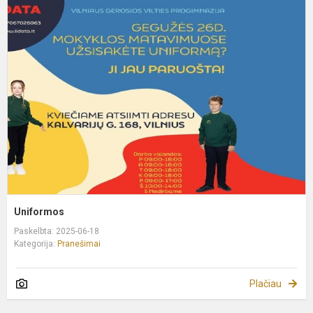
U
Uniformos
Paskelbta: 2025-06-18
Kategorija:
Pranešimai
Plačiau