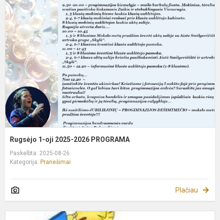
1
oj
2
2
P
Rugsėjo 1-oji 2025-2026 PROGRAMA
Paskelbta: 2025-08-26
Kategorija:
Pranešimai
Plačiau
I