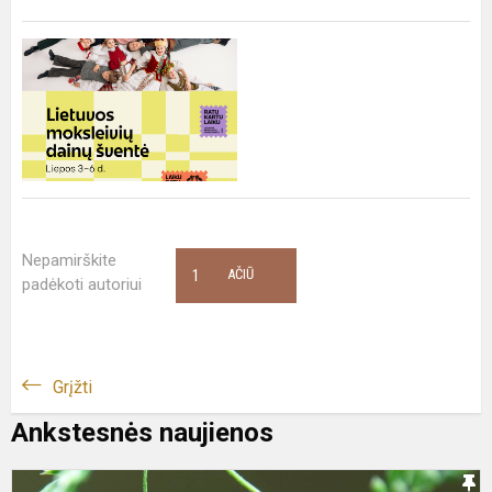
Nepamirškite
1
AČIŪ
padėkoti autoriui
Grįžti
Ankstesnės naujienos
V