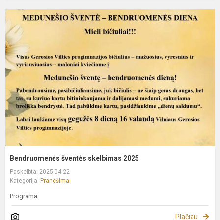
B
š
s
2
Bendruomenės šventės skelbimas 2025
Paskelbta: 2025-04-22
Kategorija:
Pranešimai
Programa
Plačiau