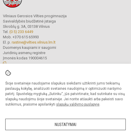
Vilniaus Gerosios Vilties progimnazija
Savivaldybės biudžetinė įstaiga
Skroblų g. 3A, 03138 Vilnius
Tel.
(0 5) 233 6449
Mob. +370 615 65993
El. p.
rastine@vilties.vilnius.lm.lt
Duomenys kaupiami ir saugomi
Juridinių asmenų registre
Įmonės kodas 190004615
© 2023 Vilniaus Gerosios Vilties progimnazija. Visos teisės saugomos.
Šioje svetainėje naudojame slapukus siekdami užtikrinti jums teikiamų
Kopijuoti turinį be raštiško progimnazijos administracijos sutikimo griežtai
draudžiama.
paslaugų kokybę, analizuoti svetainės naudojimą ir optimizuoti naršymo
patirtį. Spustelėję mygtuką „Sutinku“, jūs patvirtinate, kad sutinkate su visų
Prieinamumo paraiška
Slapukų valdymas
slapukų naudojimu šioje svetainėje. Jei norite atšaukti arba pakeisti savo
sutikimus, prašome apsilankyti
slapukų valdymo puslapyje
.
Sumanus būdas atnaujinti
mokyklos interneto
svetainę
NUSTATYMAI