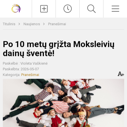
Paieška
Men
Titulinis
Naujienos
Pranešimai
Po 10 metų grįžta Moksleivių
dainų šventė!
Paskelbė : Violeta Vaškienė
Paskelbta: 2026-05-07
Kategorija:
Pranešimai