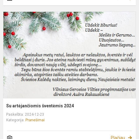
S
a
š
2
Su artėjančiomis šventėmis 2024
Paskelbta: 2024-12-23
Kategorija:
Pranešimai
Plačiau