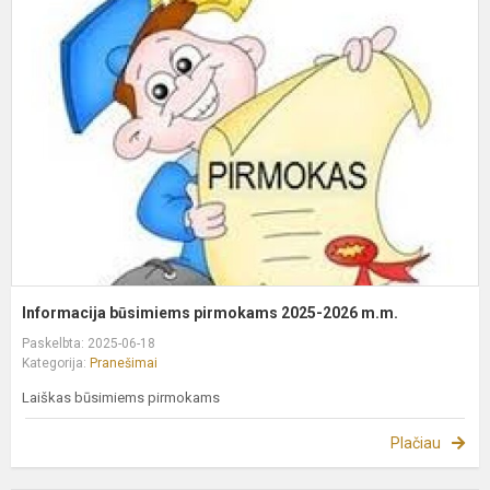
b
p
2
2
m
Informacija būsimiems pirmokams 2025-2026 m.m.
Paskelbta: 2025-06-18
Kategorija:
Pranešimai
Laiškas būsimiems pirmokams
Plačiau