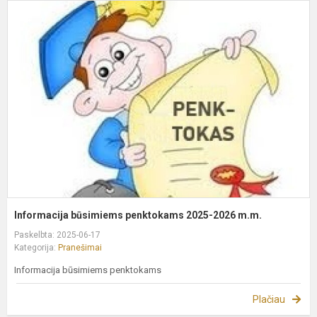
I
b
p
2
2
m
Informacija būsimiems penktokams 2025-2026 m.m.
Paskelbta: 2025-06-17
Kategorija:
Pranešimai
Informacija būsimiems penktokams
Plačiau