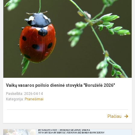
v
p
d
s
"
2
Vaikų vasaros poilsio dieninė stovykla "Boružėlė 2026"
Paskelbta: 2026-04-14
Kategorija:
Pranešimai
Plačiau
R