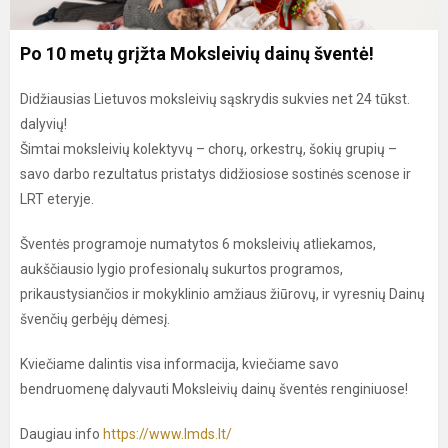
Po 10 metų grįžta Moksleivių dainų šventė!
Didžiausias Lietuvos moksleivių sąskrydis sukvies net 24 tūkst.
dalyvių!
Šimtai moksleivių kolektyvų – chorų, orkestrų, šokių grupių –
savo darbo rezultatus pristatys didžiosiose sostinės scenose ir
LRT eteryje.
Šventės programoje numatytos 6 moksleivių atliekamos,
aukščiausio lygio profesionalų sukurtos programos,
prikaustysiančios ir mokyklinio amžiaus žiūrovų, ir vyresnių Dainų
švenčių gerbėjų dėmesį.
Kviečiame dalintis visa informacija, kviečiame savo
bendruomenę dalyvauti Moksleivių dainų šventės renginiuose!
Daugiau info
https://www.lmds.lt/