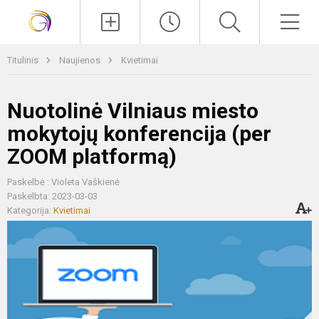
Paieška
Men
Titulinis
Naujienos
Kvietimai
Nuotolinė Vilniaus miesto
mokytojų konferencija (per
ZOOM platformą)
Paskelbė : Violeta Vaškienė
Paskelbta: 2023-03-03
Kategorija:
Kvietimai