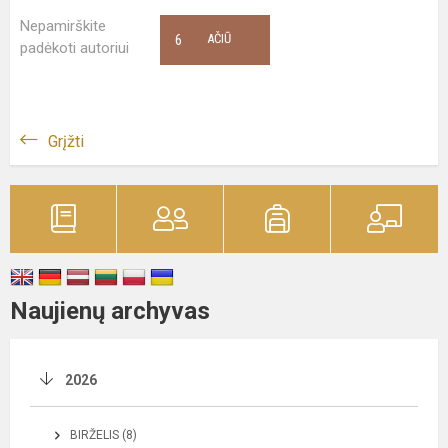
Nepamirškite
6
AČIŪ
padėkoti autoriui
Grįžti
Naujienų archyvas
2026
BIRŽELIS (8)