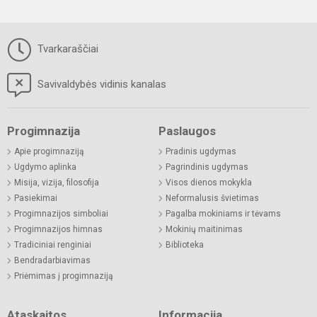
Tvarkaraščiai
Savivaldybės vidinis kanalas
Progimnazija
Paslaugos
Apie progimnaziją
Pradinis ugdymas
Ugdymo aplinka
Pagrindinis ugdymas
Misija, vizija, filosofija
Visos dienos mokykla
Pasiekimai
Neformalusis švietimas
Progimnazijos simboliai
Pagalba mokiniams ir tėvams
Progimnazijos himnas
Mokinių maitinimas
Tradiciniai renginiai
Biblioteka
Bendradarbiavimas
Priėmimas į progimnaziją
Ataskaitos
Informacija