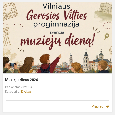
M
d
2
Muziejų diena 2026
Paskelbta: 2026-04-30
Kategorija:
Išvykos
Plačiau