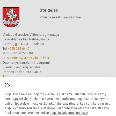
Steigėjas
Vilniaus miesto savivaldybė
Vilniaus Gerosios Vilties progimnazija
Savivaldybės biudžetinė įstaiga
Skroblų g. 3A, 03138 Vilnius
Tel.
(0 5) 233 6449
Mob. +370 615 65993
El. p.
rastine@vilties.vilnius.lm.lt
Duomenys kaupiami ir saugomi
Juridinių asmenų registre
Įmonės kodas 190004615
© 2023 Vilniaus Gerosios Vilties progimnazija. Visos teisės saugomos.
Šioje svetainėje naudojame slapukus siekdami užtikrinti jums teikiamų
Kopijuoti turinį be raštiško progimnazijos administracijos sutikimo griežtai
draudžiama.
paslaugų kokybę, analizuoti svetainės naudojimą ir optimizuoti naršymo
patirtį. Spustelėję mygtuką „Sutinku“, jūs patvirtinate, kad sutinkate su visų
Prieinamumo paraiška
Slapukų valdymas
slapukų naudojimu šioje svetainėje. Jei norite atšaukti arba pakeisti savo
sutikimus, prašome apsilankyti
slapukų valdymo puslapyje
.
Sumanus būdas atnaujinti