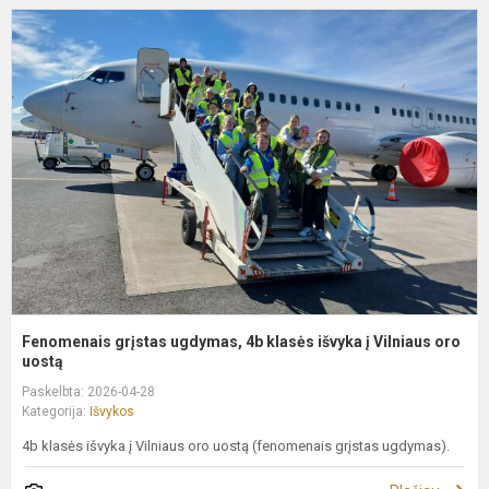
F
g
u
4
k
i
į
V
or
Fenomenais grįstas ugdymas, 4b klasės išvyka į Vilniaus oro
uostą
Paskelbta: 2026-04-28
Kategorija:
Išvykos
4b klasės išvyka į Vilniaus oro uostą (fenomenais grįstas ugdymas).