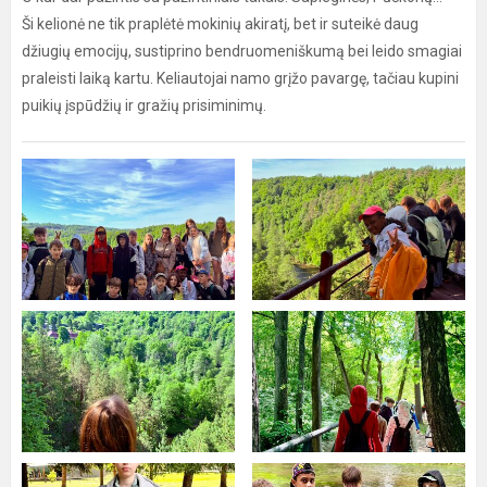
Ši kelionė ne tik praplėtė mokinių akiratį, bet ir suteikė daug
džiugių emocijų, sustiprino bendruomeniškumą bei leido smagiai
praleisti laiką kartu. Keliautojai namo grįžo pavargę, tačiau kupini
puikių įspūdžių ir gražių prisiminimų.