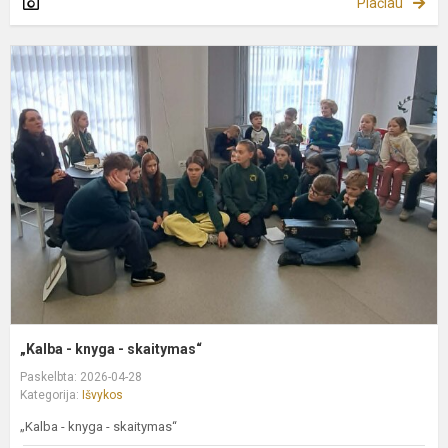
Plačiau
„
-
k
-
s
„Kalba - knyga - skaitymas“
Paskelbta: 2026-04-28
Kategorija:
Išvykos
„Kalba - knyga - skaitymas“