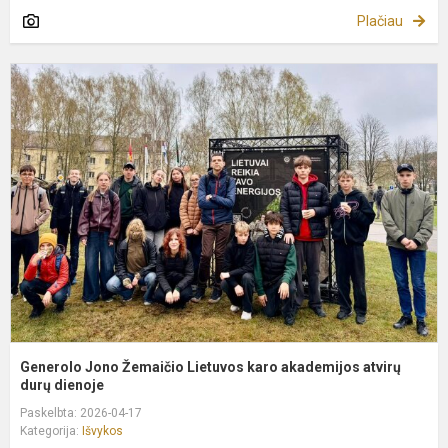
Plačiau
G
J
Ž
L
k
a
a
du
Generolo Jono Žemaičio Lietuvos karo akademijos atvirų
durų dienoje
Paskelbta: 2026-04-17
Kategorija:
Išvykos