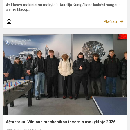
4b klasės mokiniai su mokytoja Aurelija Kunigėliene lankėsi saugaus
eismo klasėj...
Plačiau
A
V
m
ir
v
m
2
Aštuntokai Vilniaus mechanikos ir verslo mokykloje 2026
Paskelbta: 2026-02-13