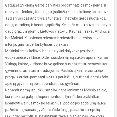
Gegužės 29 dieną Gerosios Vilties progimnazijos moksleiviai ir
mokytojai leidosi į turiningą ir įspūdžių kupiną kelionę po Lietuvą.
Tądien visi pasijuto tikrais turistais – netrūko geros nuotaikos,
naujų atradimų ir bendrų įspūdžių. Kelionės metu buvo aplankyta
daug gražių ir įdomių Lietuvos vietovių: Kaunas, Trakai, Anykščiai
bei Molėtai. Kiekvienas miestas ir miestelis nustebino savo
istorija, gamta bei lankytinais objektais.
Mokiniai ne tik keliavo, bet ir aktyviai dalyvavo įvairiose
edukacinėse veiklose. Didelį susidomėjimą sukėlė apsilankymas
Vikingų kaime, kuriame buvo galima susipažinti su senovės karių
gyvenimu, amatais ir tradicijomis. Paukščių kaime visi turėjo
progą iš arčiau pamatyti įvairius paukščius, sužinoti įdomių faktų
apie jų gyvenimą bei pabendrauti su gyvūnais.
Nepamirštamų įspūdžių suteikė ir apsilankymas Mokslo saloje,
kur mokiniai galėjo eksperimentuoti, tyrinėti bei praktiškai
išbandyti įvairius mokslo reiškinius. Zoologijos sode visų laukė
pažintis su įvairiais gyvūnais iš skirtingų pasaulio kampelių.
O kur dar pažintis su pažintiniais takais: Sapieginės, Pūčkorių…