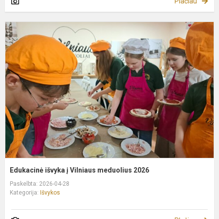
Plačiau
E
i
į
V
m
2
Edukacinė išvyka į Vilniaus meduolius 2026
Paskelbta: 2026-04-28
Kategorija:
Išvykos