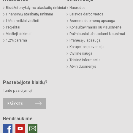
Biudžeto vykdymo ataskaitų rinkiniai
Nuorodos
Finansinių ataskaitų rinkiniai
Laisvos darbo vietos
Lėšos veiklai viešinti
Asmens duomenų apsauga
Projektai
Konsultavimasis su visuomene
Viešieji pirkimai
Dažniausiai užduodami klausimai
1,2% parama
Pranešėjų apsauga
Korupcijos prevencija
Civilinė sauga
Teisinė informacija
Atviri duomenys
Pastebėjote klaidų?
Turite pasiūlymų?
RAŠYKITE
Bendraukime