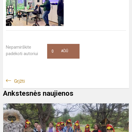
Nepamirškite
0
AČIŪ
padėkoti autoriui
Grįžti
Ankstesnės naujienos
T
d
2