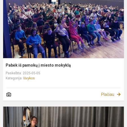
į
m
m
Pabėk iš pamokų į miesto mokyklą
Paskelbta: 2025-05-05
Kategorija:
Išvykos
Plačiau
M
k
V