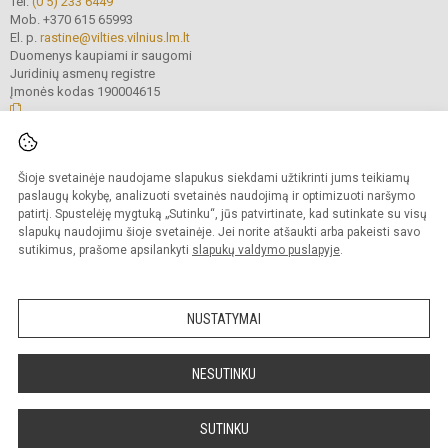
Tel.
(0 5) 233 6449
Mob. +370 615 65993
El. p.
rastine@vilties.vilnius.lm.lt
Duomenys kaupiami ir saugomi
Juridinių asmenų registre
Įmonės kodas 190004615
© 2023 Vilniaus Gerosios Vilties progimnazija. Visos teisės saugomos.
Šioje svetainėje naudojame slapukus siekdami užtikrinti jums teikiamų
Kopijuoti turinį be raštiško progimnazijos administracijos sutikimo griežtai
draudžiama.
paslaugų kokybę, analizuoti svetainės naudojimą ir optimizuoti naršymo
patirtį. Spustelėję mygtuką „Sutinku“, jūs patvirtinate, kad sutinkate su visų
Prieinamumo paraiška
Slapukų valdymas
slapukų naudojimu šioje svetainėje. Jei norite atšaukti arba pakeisti savo
sutikimus, prašome apsilankyti
slapukų valdymo puslapyje
.
Sumanus būdas atnaujinti
mokyklos interneto
svetainę
NUSTATYMAI
NESUTINKU
SUTINKU