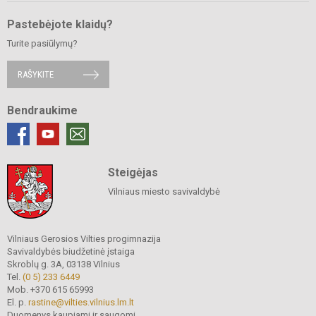
Pastebėjote klaidų?
Turite pasiūlymų?
RAŠYKITE
Bendraukime
Steigėjas
Vilniaus miesto savivaldybė
Vilniaus Gerosios Vilties progimnazija
Savivaldybės biudžetinė įstaiga
Skroblų g. 3A, 03138 Vilnius
Tel.
(0 5) 233 6449
Mob. +370 615 65993
El. p.
rastine@vilties.vilnius.lm.lt
Duomenys kaupiami ir saugomi