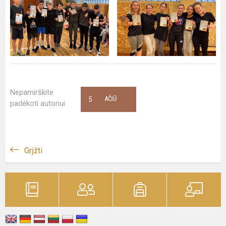
Nepamirškite
5
AČIŪ
padėkoti autoriui
Grįžti