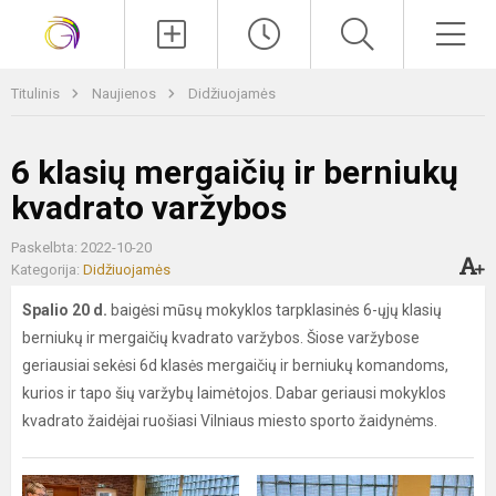
Paieška
Men
Titulinis
Naujienos
Didžiuojamės
6 klasių mergaičių ir berniukų
kvadrato varžybos
Paskelbta: 2022-10-20
Kategorija:
Didžiuojamės
Spalio 20 d.
baigėsi mūsų mokyklos tarpklasinės 6-ųjų klasių
berniukų ir mergaičių kvadrato varžybos. Šiose varžybose
geriausiai sekėsi 6d klasės mergaičių ir berniukų komandoms,
kurios ir tapo šių varžybų laimėtojos. Dabar geriausi mokyklos
kvadrato žaidėjai ruošiasi Vilniaus miesto sporto žaidynėms.