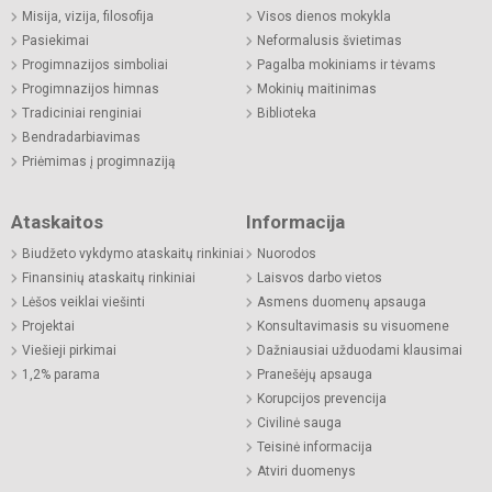
Misija, vizija, filosofija
Visos dienos mokykla
Pasiekimai
Neformalusis švietimas
Progimnazijos simboliai
Pagalba mokiniams ir tėvams
Progimnazijos himnas
Mokinių maitinimas
Tradiciniai renginiai
Biblioteka
Bendradarbiavimas
Priėmimas į progimnaziją
Ataskaitos
Informacija
Biudžeto vykdymo ataskaitų rinkiniai
Nuorodos
Finansinių ataskaitų rinkiniai
Laisvos darbo vietos
Lėšos veiklai viešinti
Asmens duomenų apsauga
Projektai
Konsultavimasis su visuomene
Viešieji pirkimai
Dažniausiai užduodami klausimai
1,2% parama
Pranešėjų apsauga
Korupcijos prevencija
Civilinė sauga
Teisinė informacija
Atviri duomenys