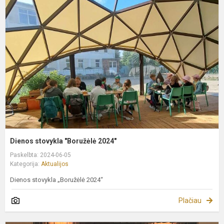
s
"
2
Dienos stovykla "Boružėlė 2024"
Paskelbta: 2024-06-05
Kategorija:
Aktualijos
Dienos stovykla „Boružėlė 2024“
Plačiau