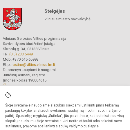
Steigėjas
Vilniaus miesto savivaldybė
Vilniaus Gerosios Vilties progimnazija
Savivaldybės biudžetinė įstaiga
Skroblų g. 3A, 03138 Vilnius
Tel.
(0 5) 233 6449
Mob. +370 615 65993
El. p.
rastine@vilties.vilnius.lm.lt
Duomenys kaupiami ir saugomi
Juridinių asmenų registre
Įmonės kodas 190004615
© 2023 Vilniaus Gerosios Vilties progimnazija. Visos teisės saugomos.
Šioje svetainėje naudojame slapukus siekdami užtikrinti jums teikiamų
Kopijuoti turinį be raštiško progimnazijos administracijos sutikimo griežtai
draudžiama.
paslaugų kokybę, analizuoti svetainės naudojimą ir optimizuoti naršymo
patirtį. Spustelėję mygtuką „Sutinku“, jūs patvirtinate, kad sutinkate su visų
Prieinamumo paraiška
Slapukų valdymas
slapukų naudojimu šioje svetainėje. Jei norite atšaukti arba pakeisti savo
sutikimus, prašome apsilankyti
slapukų valdymo puslapyje
.
Sumanus būdas atnaujinti