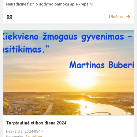
Netradicinė fizinio ugdymo pamoka apie krepšinį
Plačiau
T
e
d
2
Tarptautinė etikos diena 2024
Paskelbta: 2024-05-17
Kategorija:
Aktualijos