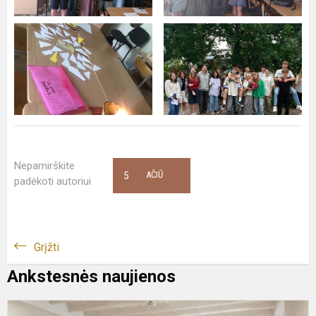
Nepamirškite
5
AČIŪ
padėkoti autoriui
Grįžti
Ankstesnės naujienos
5