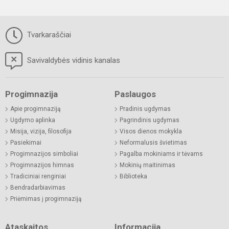
Tvarkaraščiai
Savivaldybės vidinis kanalas
Progimnazija
Paslaugos
Apie progimnaziją
Pradinis ugdymas
Ugdymo aplinka
Pagrindinis ugdymas
Misija, vizija, filosofija
Visos dienos mokykla
Pasiekimai
Neformalusis švietimas
Progimnazijos simboliai
Pagalba mokiniams ir tėvams
Progimnazijos himnas
Mokinių maitinimas
Tradiciniai renginiai
Biblioteka
Bendradarbiavimas
Priėmimas į progimnaziją
Ataskaitos
Informacija