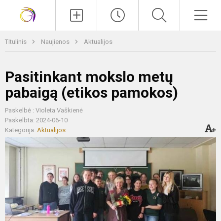
Paieška
Men
Titulinis
Naujienos
Aktualijos
Pasitinkant mokslo metų
pabaigą (etikos pamokos)
Paskelbė : Violeta Vaškienė
Paskelbta: 2024-06-10
Kategorija:
Aktualijos