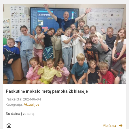
P
m
m
p
2
k
Paskutinė mokslo metų pamoka 2b klasėje
Paskelbta: 2024-06-04
Kategorija:
Aktualijos
Su daina į vasarą!
Plačiau