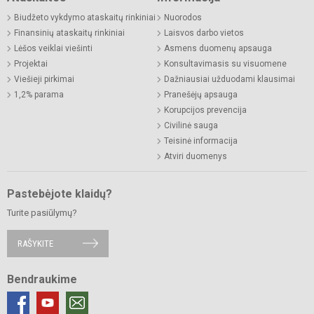
Biudžeto vykdymo ataskaitų rinkiniai
Nuorodos
Finansinių ataskaitų rinkiniai
Laisvos darbo vietos
Lėšos veiklai viešinti
Asmens duomenų apsauga
Projektai
Konsultavimasis su visuomene
Viešieji pirkimai
Dažniausiai užduodami klausimai
1,2% parama
Pranešėjų apsauga
Korupcijos prevencija
Civilinė sauga
Teisinė informacija
Atviri duomenys
Pastebėjote klaidų?
Turite pasiūlymų?
RAŠYKITE
Bendraukime