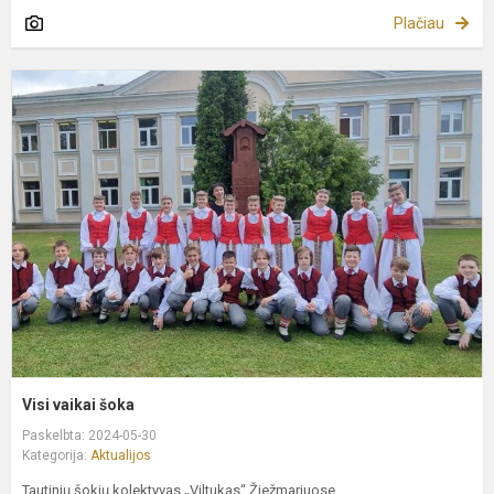
Plačiau
V
v
š
Visi vaikai šoka
Paskelbta: 2024-05-30
Kategorija:
Aktualijos
Tautinių šokių kolektyvas „Viltukas“ Žiežmariuose