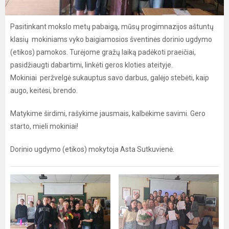
Pasitinkant mokslo metų pabaigą, mūsų progimnazijos aštuntų
klasių mokiniams vyko baigiamosios šventinės dorinio ugdymo
(etikos) pamokos. Turėjome gražų laiką padėkoti praeičiai,
pasidžiaugti dabartimi, linkėti geros kloties ateityje.
Mokiniai peržvelgė sukauptus savo darbus, galėjo stebėti, kaip
augo, keitėsi, brendo.
Matykime širdimi, rašykime jausmais, kalbėkime savimi. Gero
starto, mieli mokiniai!
Dorinio ugdymo (etikos) mokytoja Asta Sutkuvienė.