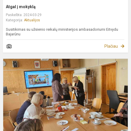
Atgal į mokyklą
Paskelbta: 2024-03-29
Kategorija:
Aktualijos
Susitikimas su užsienio reikalų ministerijos ambasadoriumi Eitvydu
Bajarūnu
Plačiau
M
k
v
p