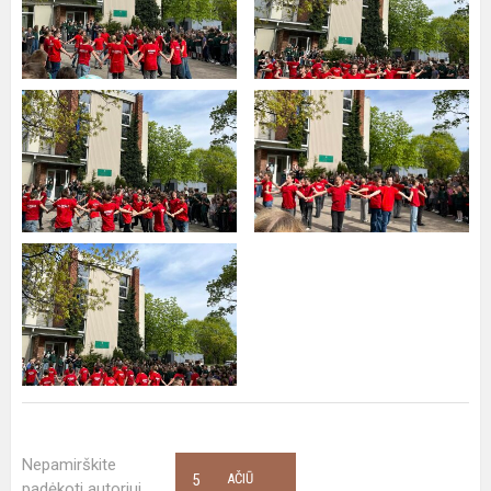
Nepamirškite
5
AČIŪ
padėkoti autoriui