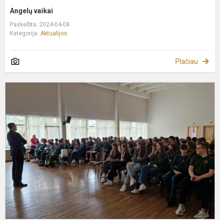
Angelų vaikai
Paskelbta: 2024-04-08
Kategorija:
Aktualijos
Plačiau
A
į
m