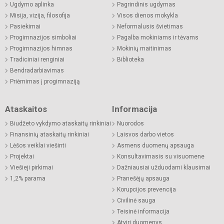
Ugdymo aplinka
Pagrindinis ugdymas
Misija, vizija, filosofija
Visos dienos mokykla
Pasiekimai
Neformalusis švietimas
Progimnazijos simboliai
Pagalba mokiniams ir tėvams
Progimnazijos himnas
Mokinių maitinimas
Tradiciniai renginiai
Biblioteka
Bendradarbiavimas
Priėmimas į progimnaziją
Ataskaitos
Informacija
Biudžeto vykdymo ataskaitų rinkiniai
Nuorodos
Finansinių ataskaitų rinkiniai
Laisvos darbo vietos
Lėšos veiklai viešinti
Asmens duomenų apsauga
Projektai
Konsultavimasis su visuomene
Viešieji pirkimai
Dažniausiai užduodami klausimai
1,2% parama
Pranešėjų apsauga
Korupcijos prevencija
Civilinė sauga
Teisinė informacija
Atviri duomenys