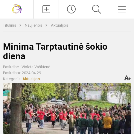
Paieška
Men
Titulinis
Naujienos
Aktualijos
Minima Tarptautinė šokio
diena
Paskelbė : Violeta Vaškienė
Paskelbta: 2024-04-29
Kategorija:
Aktualijos