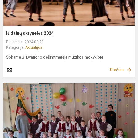
Iš dainų skrynelės 2024
Paskelbta: 2024-03-20
Kategorija:
Aktualijos
Šokame B. Dvariono dešimtmetėje muzikos mokykloje
Plačiau
N
m
B