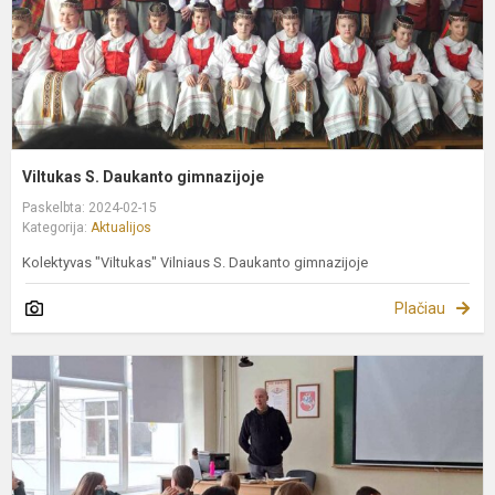
Viltukas S. Daukanto gimnazijoje
Paskelbta: 2024-02-15
Kategorija:
Aktualijos
Kolektyvas "Viltukas" Vilniaus S. Daukanto gimnazijoje
Plačiau
E
p
"
L