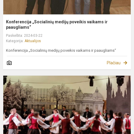
Konferencija „Socialinių medijų poveikis vaikams ir
paaugliams“
Paskelbta: 2024-03-22
Kategorija:
Aktualijos
Konferencija „Socialinių medijų poveikis vaikams ir paaugliams“
Plačiau
I
d
s
2