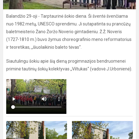
Balandžio 29-oji - Tarptaurinė šokio diena. Ši šventė švenčiama
nuo 1982 metų, UNESCO sprendimu. Ji sutapatinta su prancūzų
baletmeisterio Žano Žoržo Noverio gimtadieniu. Ž.Ž. Noveris
(1727-1810 m.) buvo žymus choreografinio meno reformatorius
ir teoretikas, „šiuolaikinio baleto tėvas“.
Siautulingu šokiu apie šią dieną progimnazijos bendruomenei
priminė tautinių šokių kolektyvas „Viltukas“ (vadovė J.Urbonienė).