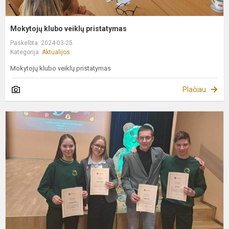
Mokytojų klubo veiklų pristatymas
Paskelbta: 2024-03-25
Kategorija:
Aktualijos
Mokytojų klubo veiklų pristatymas
Plačiau
K
„
m
p
v
ir
p