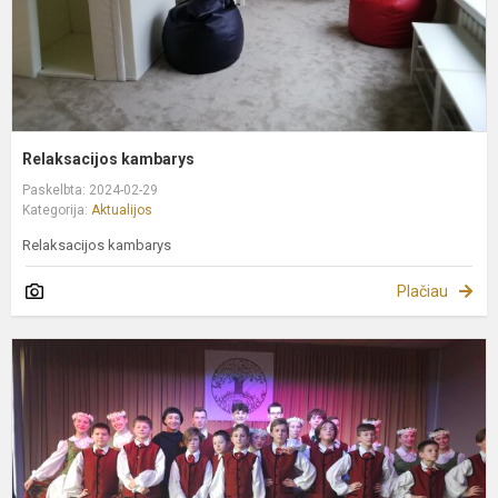
Relaksacijos kambarys
Paskelbta: 2024-02-29
Kategorija:
Aktualijos
Relaksacijos kambarys
Plačiau
V
S
D
g