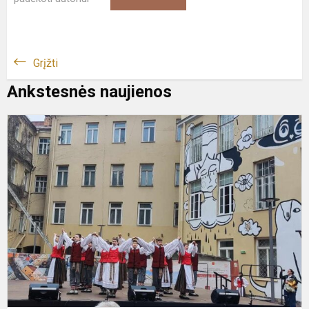
Grįžti
Ankstesnės naujienos
A
v