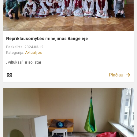
Nepriklausomybės minėjimas Bangelėje
Paskelbta: 2024-03-12
Kategorija:
Aktualijos
„Viltukas“ ir solistai
Plačiau
R
k