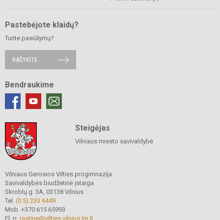
Pastebėjote klaidų?
Turite pasiūlymų?
RAŠYKITE
Bendraukime
Steigėjas
Vilniaus miesto savivaldybė
Vilniaus Gerosios Vilties progimnazija
Savivaldybės biudžetinė įstaiga
Skroblų g. 3A, 03138 Vilnius
Tel.
(0 5) 233 6449
Mob. +370 615 65993
El. p.
rastine@vilties.vilnius.lm.lt